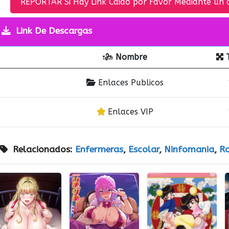
REPORTAR Si Hay Link Caido por Favor Mediante un 
Link De Descargas
Nombre
Enlaces Publicos
Enlaces VIP
Relacionados:
Enfermeras
,
Escolar
,
Ninfomania
,
R