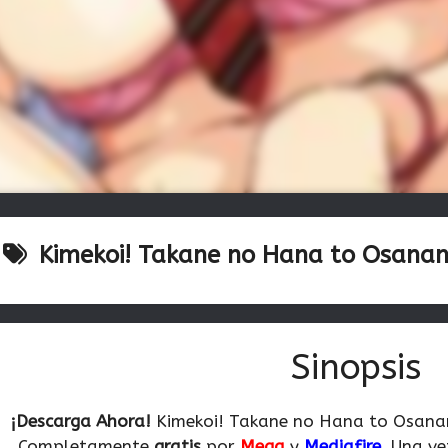
Kimekoi! Takane no Hana to Osanan
Sinopsis
¡Descarga Ahora!
Kimekoi! Takane no Hana to Osanan
Completamente
gratis
por
Mega
y
Mediafire
.
Una vez