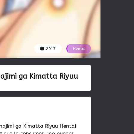
2017
Hentai
ajimi ga Kimatta Riyuu
ajimi ga Kimatta Riyuu Hentai
 que la consumes, ¡no puedes