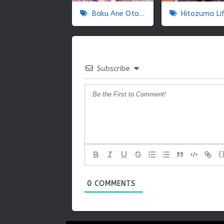
Baku Ane Otouto Shibocchau zo! The Animation Director´s Cut Edition
Hitozuma Life: One Time Ga
Subscribe
{
0
COMMENTS