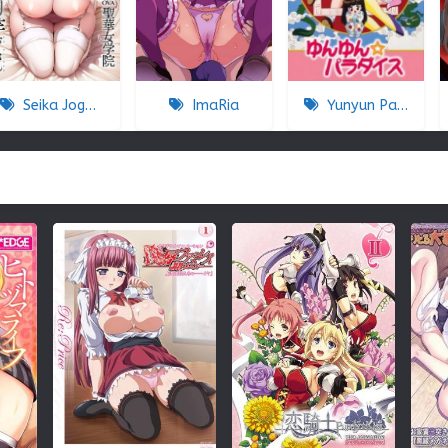
Seika Jogakuin Koutoubu Kounin Sao Oji-san
ImaRia
Yunyun Paradise