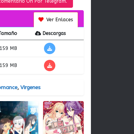
comentario Oh Por Telegram.
Ver Enlaces
Tamaño
Descargas
159 MB
159 MB
omance
,
Virgenes