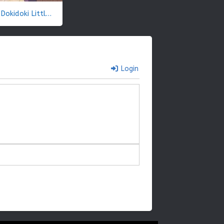
Dokidoki Little Ooyasan
Login