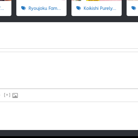
l
Ryoujoku Famiresu Choukyou Menu
Koikishi Purely Kiss The Animation
}
[+]