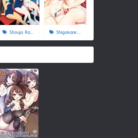
Shoujo Ramune
Shigokare: Ecchi na Joshi Daisei to Doki x2 Love Lesson!! The Animation