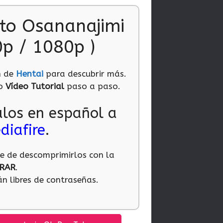
to Osananajimi
0p / 1080p )
n de
Hentai
para descubrir más.
ro
Vídeo Tutorial
paso a paso.
ulos en español a
diafire
.
te de descomprimirlos con la
RAR
.
n libres de contraseñas.