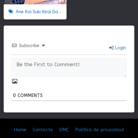
Ane Koi Suki Kirai Daisuki
Subscribe
Login
0
COMMENTS
Home
Contacto
DMC
Política de privacidad