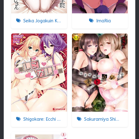
Seika Jogakuin Koutoubu Kounin Sao Oji-san
ImaRia
Shigokare: Ecchi na Joshi Daisei to Doki x2 Love Lesson!! The Animation
Sakuramiya Shimai no Netorare Kiroku