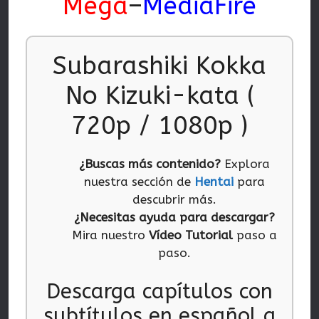
Mega
–
MediaFire
Subarashiki Kokka
No Kizuki-kata (
720p / 1080p )
¿Buscas más contenido?
Explora
nuestra sección de
Hentai
para
descubrir más.
¿Necesitas ayuda para descargar?
Mira nuestro
Vídeo Tutorial
paso a
paso.
Descarga capítulos con
subtítulos en español a