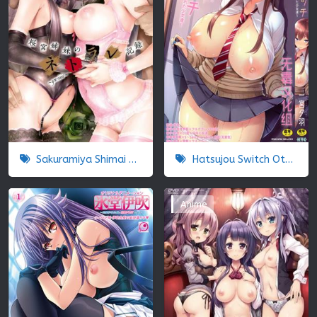
Sakuramiya Shimai no Netorare Kiroku
Hatsujou Switch Otosareta Shoujo-tachi
Anime