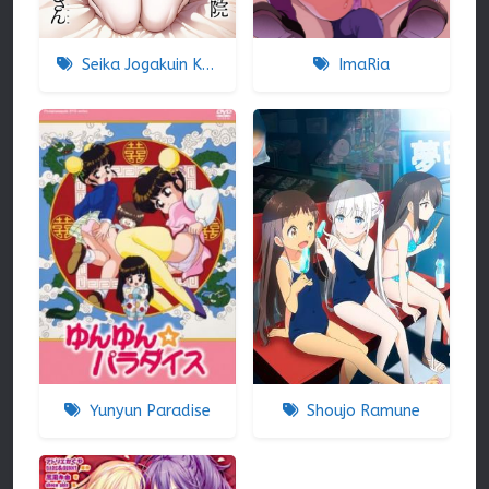
Seika Jogakuin Koutoubu Kounin Sao Oji-san
ImaRia
Yunyun Paradise
Shoujo Ramune