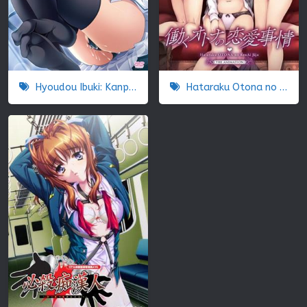
Hyoudou Ibuki: Kanpeki Ibuki Kaichou ga Kousoku Do M!? na Wake
Hataraku Otona no Renai Jijou