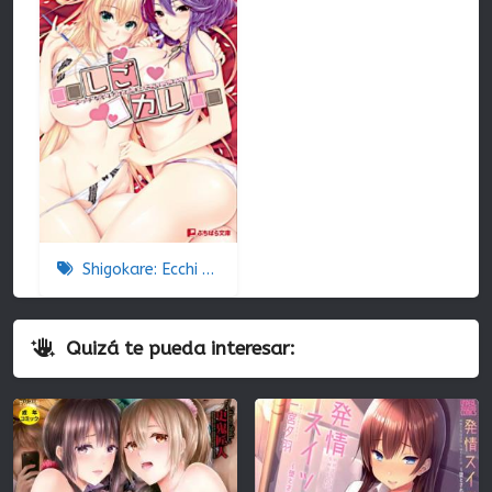
Shigokare: Ecchi na Joshi Daisei to Doki x2 Love Lesson!! The Animation
Quizá te pueda interesar: