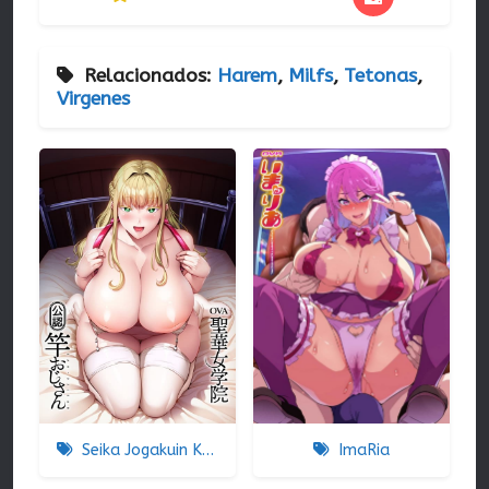
Relacionados:
Harem
,
Milfs
,
Tetonas
,
Virgenes
Seika Jogakuin Koutoubu Kounin Sao Oji-san
ImaRia