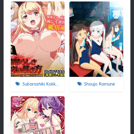
Subarashiki Kokka No Kizuki-kata
Shoujo Ramune