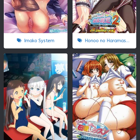
Imako System
Honoo no Haramase Motto! Hatsuiku! Karada Sokutei 2