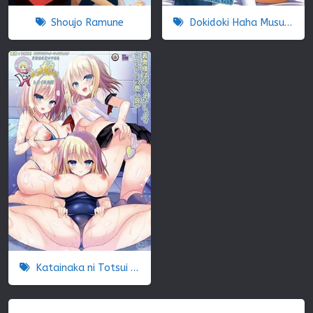
Shoujo Ramune
Dokidoki Haha Musume Lesson
Katainaka ni Totsui de Kita Russia Musume to H Shimakuru Ohanashi