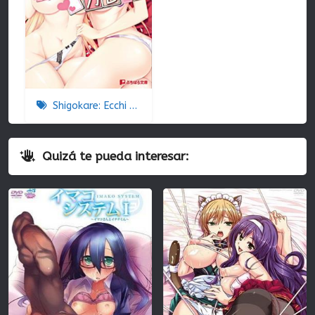
Shigokare: Ecchi na Joshi Daisei to Doki x2 Love Lesson!! The Animation
Quizá te pueda interesar: