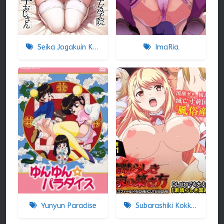
Seika Jogakuin Koutoubu Kounin Sao Oji-san
ImaRia
Yunyun Paradise
Subarashiki Kokka No Kizuki-kata