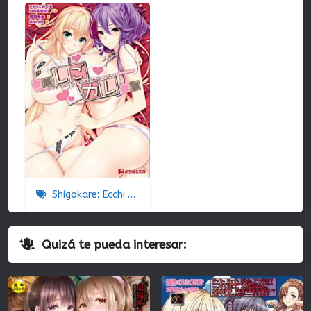
Shigokare: Ecchi na Joshi Daisei to Doki x2 Love Lesson!! The Animation
Quizá te pueda interesar: