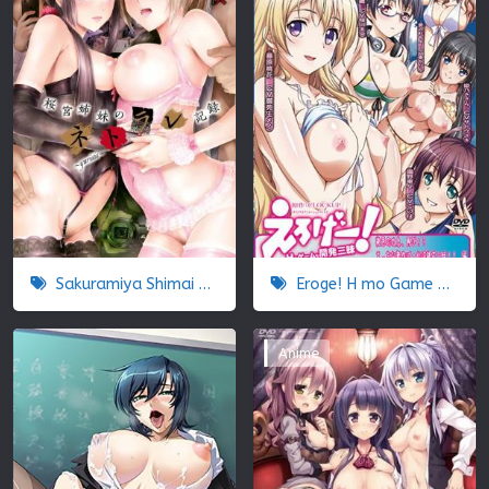
Sakuramiya Shimai no Netorare Kiroku
Eroge! H mo Game mo Kaihatsu Zanmai
Anime