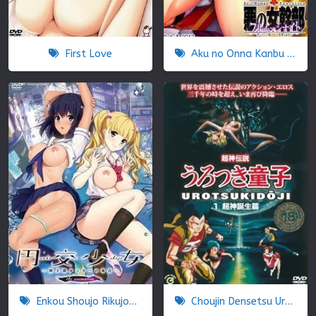
First Love
Aku no Onna Kanbu Full Moon Night
Enkou Shoujo Rikujoubu Yukky no Baai
Choujin Densetsu Urotsukidouji