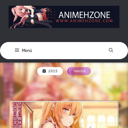
Saltar
al
contenido
Menú
2015
Hentai