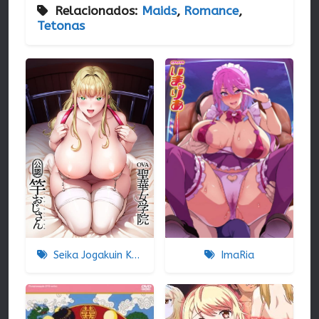
Relacionados:
Maids
,
Romance
,
Tetonas
Seika Jogakuin Koutoubu Kounin Sao Oji-san
ImaRia