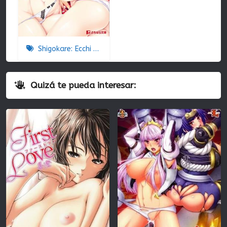
Shigokare: Ecchi na Joshi Daisei to Doki x2 Love Lesson!! The Animation
Quizá te pueda interesar: