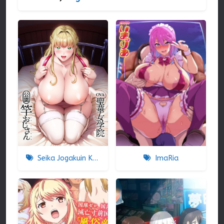
Seika Jogakuin Koutoubu Kounin Sao Oji-san
ImaRia