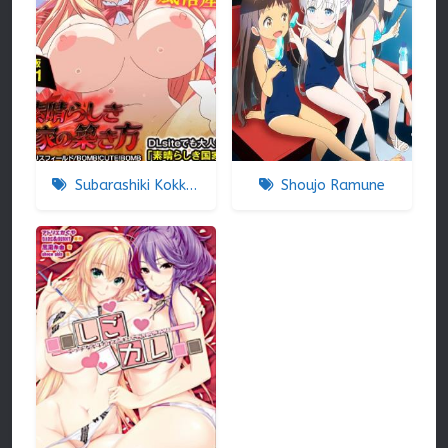
Subarashiki Kokka No Kizuki-kata
Shoujo Ramune