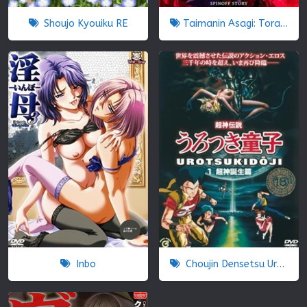
Shoujo Kyouiku RE
Taimanin Asagi: Toraware no Niku Ningyou
Inbo
Choujin Densetsu Urotsukidouji