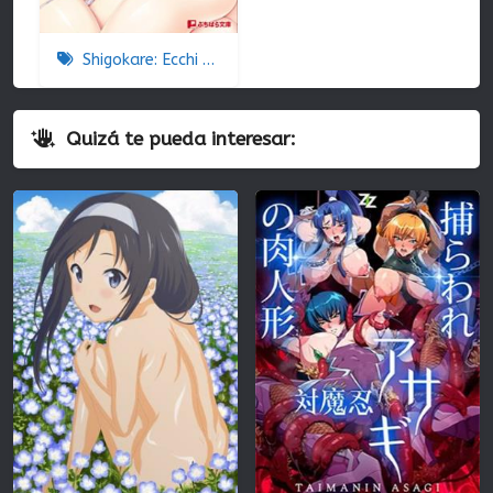
Shigokare: Ecchi na Joshi Daisei to Doki x2 Love Lesson!! The Animation
Quizá te pueda interesar: