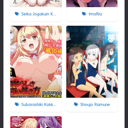
Seika Jogakuin Koutoubu Kounin Sao Oji-san
ImaRia
Subarashiki Kokka No Kizuki-kata
Shoujo Ramune