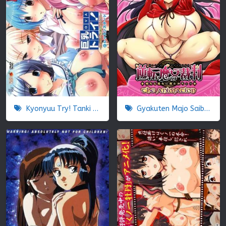
Kyonyuu Try! Tanki Shuuchuu Chichi Momi Lesson
Gyakuten Majo Saiban: Chijo na Majo ni Sabakarechau