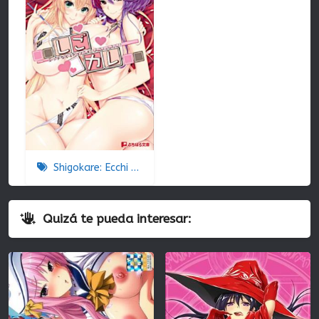
Shigokare: Ecchi na Joshi Daisei to Doki x2 Love Lesson!! The Animation
Quizá te pueda interesar: