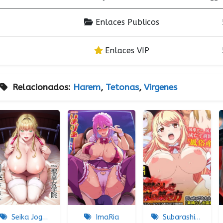
Enlaces Publicos
Enlaces VIP
Relacionados:
Harem
,
Tetonas
,
Virgenes
Seika Jogakuin Koutoubu Kounin Sao Oji-san
ImaRia
Subarashiki Kokka No Kizuki-kata