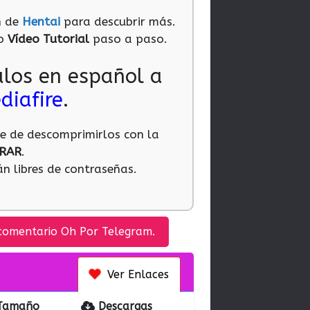
n de
Hentai
para descubrir más.
ro
Vídeo Tutorial
paso a paso.
ulos en español a
diafire
.
te de descomprimirlos con la
RAR
.
n libres de contraseñas.
comentario Oh Por Telegram.
Ver Enlaces
Tamaño
Descargas