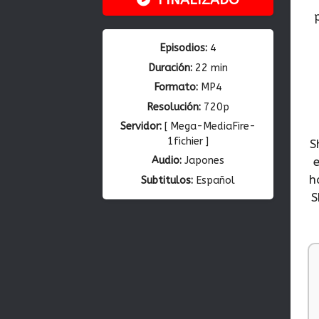
Episodios:
4
Duración:
22 min
Formato:
MP4
Resolución:
720p
Servidor:
[ Mega-MediaFire-
1fichier ]
S
Audio:
Japones
e
h
Subtitulos:
Español
S