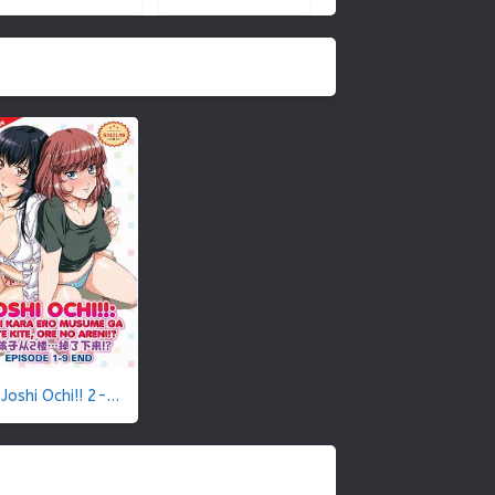
oshi Ochi!! 2-kai kara Ero Musume ga Futte kite, Ore no Areni