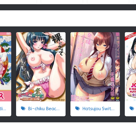
se
Bi-chiku Beach Nangoku Nyuujoku Satsueikai
Hatsujou Switch Otosareta Shoujo-tachi
J