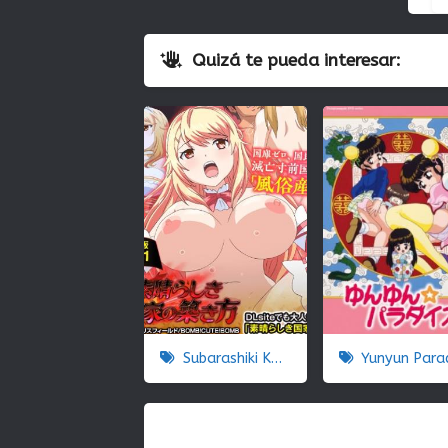
Quizá te pueda interesar:
Subarashiki Kokka No Kizuki-kata
Yunyun Paradi