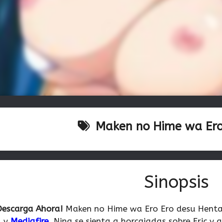
Maken no Hime wa Ero
Sinopsis
Descarga Ahora!
Maken no Hime wa Ero Ero desu Hent
y
Mediafire
.
Nina se sienta a horcajadas sobre Eric y 