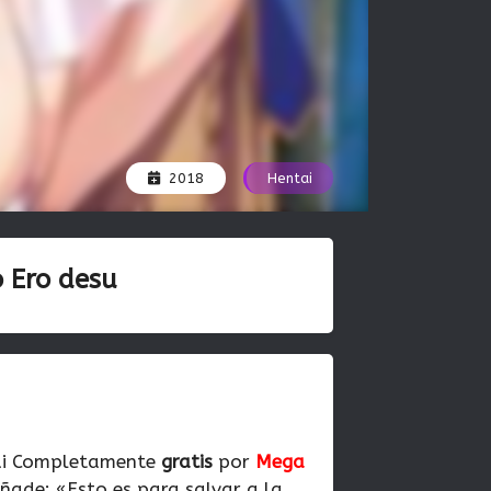
2018
Hentai
 Ero desu
ai Completamente
gratis
por
Mega
añade: «Esto es para salvar a la