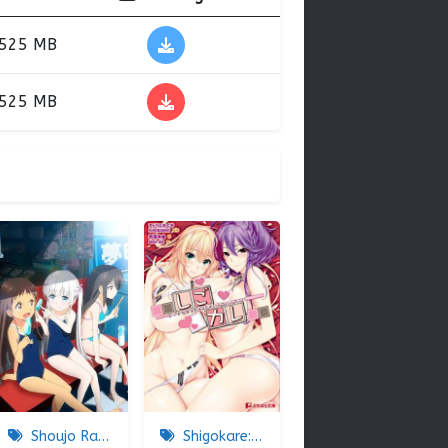
525 MB
525 MB
Shoujo Ramune
Shigokare: Ecchi na Joshi Daisei to Doki x2 Love Lesson!! The Animation