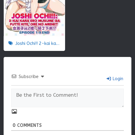
Joshi Ochi!! 2-kai kara Ero Musume ga Futte kite, Ore no Areni
Subscribe
Login
0
COMMENTS