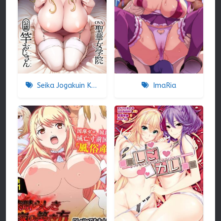
Seika Jogakuin Koutoubu Kounin Sao Oji-san
ImaRia