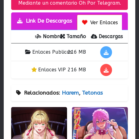
Mediante un comentario Oh Por Telegram.
Link De Descargas
Ver Enlaces
Nombre
Tamaño
Descargas
Enlaces Publicos
216 MB
Enlaces VIP
216 MB
Relacionados:
Harem
,
Tetonas