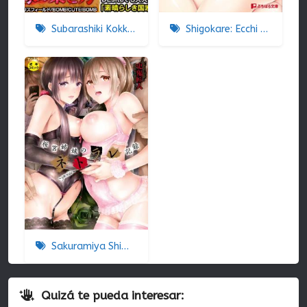
Subarashiki Kokka No Kizuki-kata
Shigokare: Ecchi na Joshi Daisei to Doki x2 Love Lesson!! The Animation
Sakuramiya Shimai no Netorare Kiroku
Quizá te pueda interesar: