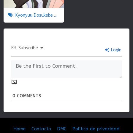
Kyonyuu Dosukebe Gakuen
Subscribe
Login
0
COMMENTS
Home
Contacto
DMC
Política de privacidad