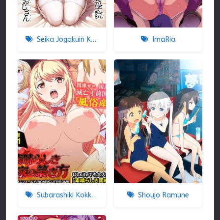
Seika Jogakuin Koutoubu Kounin Sao Oji-san
ImaRia
Subarashiki Kokka No Kizuki-kata
Shoujo Ramune