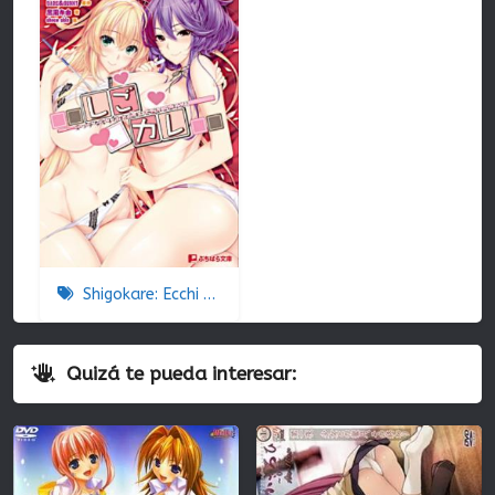
Shigokare: Ecchi na Joshi Daisei to Doki x2 Love Lesson!! The Animation
Quizá te pueda interesar: