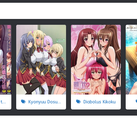
achi
Kyonyuu Dosukebe Gakuen
Diabolus Kikoku