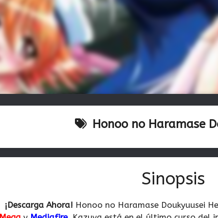
Honoo no Haramase D
Sinopsis
¡Descarga Ahora!
Honoo no Haramase Doukyuusei H
Mega
y
Mediafire
.
Kazuya está en el último curso del i