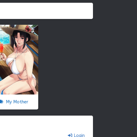
My Mother
Login