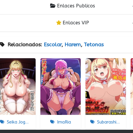
Enlaces Publicos
Enlaces VIP
Relacionados:
Escolar
,
Harem
,
Tetonas
Seika Jogakuin Koutoubu Kounin Sao Oji-san
ImaRia
Subarashiki Kokka No Kizuki-kata