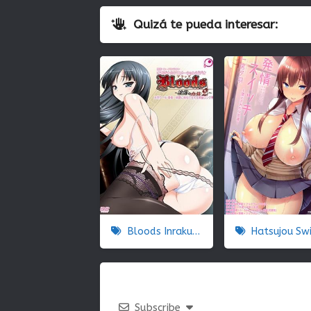
Quizá te pueda interesar:
Bloods Inraku no Ketsuzoku 2
Hatsujou Switch Otosareta Shoujo-t
Subscribe