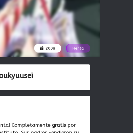
2008
Hentai
oukyuusei
entai Completamente
gratis
por
nstituto. Sus padres vendieron su