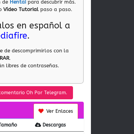
n de
Hentai
para descubrir más.
ro
Vídeo Tutorial
paso a paso.
ulos en español a
diafire
.
te de descomprimirlos con la
RAR
.
n libres de contraseñas.
comentario Oh Por Telegram.
Ver Enlaces
Tamaño
Descargas