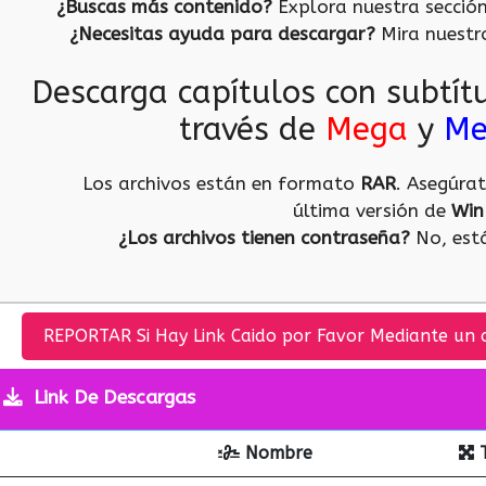
¿Buscas más contenido?
Explora nuestra secció
¿Necesitas ayuda para descargar?
Mira nuest
Descarga capítulos con subtít
través de
Mega
y
Me
Los archivos están en formato
RAR
. Asegúra
última versión de
Win
¿Los archivos tienen contraseña?
No, está
REPORTAR Si Hay Link Caido por Favor Mediante un 
Link De Descargas
Nombre