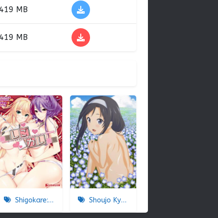
419 MB
419 MB
Shigokare: Ecchi na Joshi Daisei to Doki x2 Love Lesson!! The Animation
Shoujo Kyouiku RE