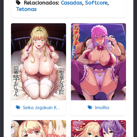
Relacionados:
Casadas
,
Softcore
,
Tetonas
Seika Jogakuin Koutoubu Kounin Sao Oji-san
ImaRia