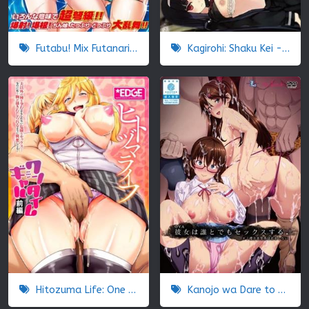
Futabu! Mix Futanari Worl
Kagirohi: Shaku Kei - Another
Hitozuma Life: One Time Gal
Kanojo wa Dare to Demo Sex Suru