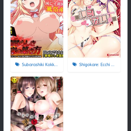
Subarashiki Kokka No Kizuki-kata
Shigokare: Ecchi na Joshi Daisei to Doki x2 Love Lesson!! The Animation